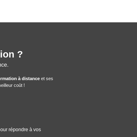
tion ?
nce.
ormation à distance
et ses
illeur coût !
 pour répondre à vos