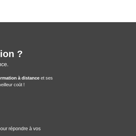
tion ?
nce.
ormation à distance
et ses
illeur coût !
 pour répondre à vos