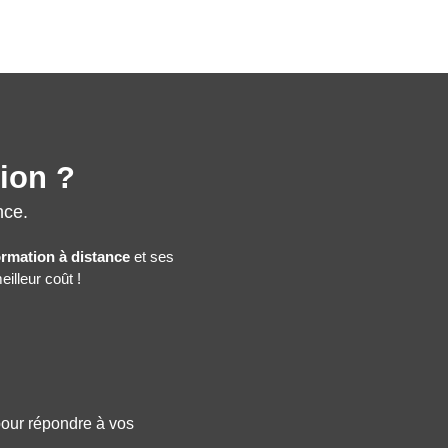
tion ?
nce.
ormation à distance
et ses
illeur coût !
 pour répondre à vos