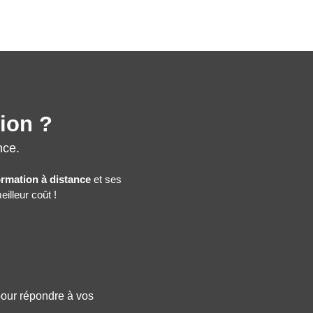
tion ?
nce.
ormation à distance
et ses
illeur coût !
 pour répondre à vos