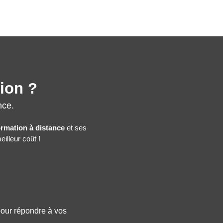
tion ?
nce.
ormation à distance
et ses
illeur coût !
 pour répondre à vos