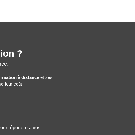
tion ?
nce.
ormation à distance
et ses
illeur coût !
 pour répondre à vos