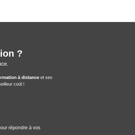
tion ?
nce.
ormation à distance
et ses
illeur coût !
 pour répondre à vos